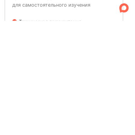
для самостоятельного изучения
Техническая документация
Видео-инструкции
FAQ и примеры использования
Перейти к материалам